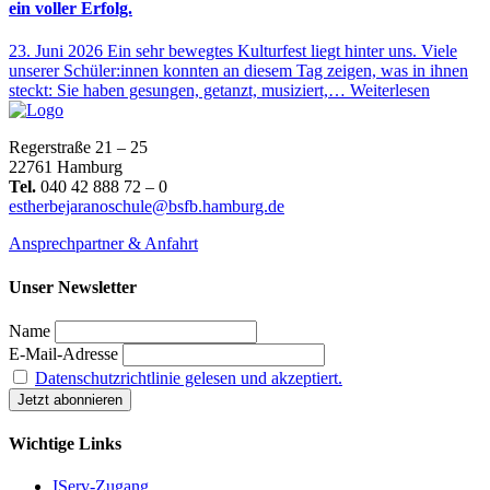
ein voller Erfolg.
23. Juni 2026
Ein sehr bewegtes Kulturfest liegt hinter uns. Viele
unserer Schüler:innen konnten an diesem Tag zeigen, was in ihnen
steckt: Sie haben gesungen, getanzt, musiziert,…
Weiterlesen
Regerstraße 21 – 25
22761 Hamburg
Tel.
040 42 888 72 – 0
estherbejaranoschule@bsfb.hamburg.de
Ansprechpartner & Anfahrt
Unser Newsletter
Name
E-Mail-Adresse
Datenschutzrichtlinie gelesen und akzeptiert.
Wichtige Links
IServ-Zugang