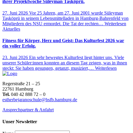
ihrer Projektwoche Süleyman Taşköprü.
27. Juni 2026
Vor 25 Jahren, am 27. Juni 2001 wurde Süleyman
Taşköprü in seinem Lebensmittelladen in Hamburg-Bahrenfeld von
Mitgliedern des NSU ermordet. Die Tat der rechten…
Weiterlesen
Aktuelles
Fitness für Körper, Herz und Geist: Das Kulturfest 2026 war
ein voller Erfolg.
23. Juni 2026
Ein sehr bewegtes Kulturfest liegt hinter uns. Viele
unserer Schüler:innen konnten an diesem Tag zeigen, was in ihnen
steckt: Sie haben gesungen, getanzt, musiziert,…
Weiterlesen
Regerstraße 21 – 25
22761 Hamburg
Tel.
040 42 888 72 – 0
estherbejaranoschule@bsfb.hamburg.de
Ansprechpartner & Anfahrt
Unser Newsletter