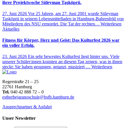
ihrer Projektwoche Süleyman Taşköprü.
27. Juni 2026
Vor 25 Jahren, am 27. Juni 2001 wurde Süleyman
Taşköprü in seinem Lebensmittelladen in Hamburg-Bahrenfeld von
Mitgliedern des NSU ermordet. Die Tat der rechten…
Weiterlesen
Aktuelles
Fitness für Körper, Herz und Geist: Das Kulturfest 2026 war
ein voller Erfolg.
23. Juni 2026
Ein sehr bewegtes Kulturfest liegt hinter uns. Viele
unserer Schüler:innen konnten an diesem Tag zeigen, was in ihnen
steckt: Sie haben gesungen, getanzt, musiziert,…
Weiterlesen
Regerstraße 21 – 25
22761 Hamburg
Tel.
040 42 888 72 – 0
estherbejaranoschule@bsfb.hamburg.de
Ansprechpartner & Anfahrt
Unser Newsletter