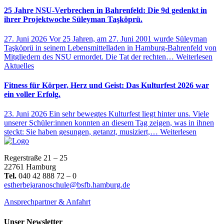
25 Jahre NSU-Verbrechen in Bahrenfeld: Die 9d gedenkt in
ihrer Projektwoche Süleyman Taşköprü.
27. Juni 2026
Vor 25 Jahren, am 27. Juni 2001 wurde Süleyman
Taşköprü in seinem Lebensmittelladen in Hamburg-Bahrenfeld von
Mitgliedern des NSU ermordet. Die Tat der rechten…
Weiterlesen
Aktuelles
Fitness für Körper, Herz und Geist: Das Kulturfest 2026 war
ein voller Erfolg.
23. Juni 2026
Ein sehr bewegtes Kulturfest liegt hinter uns. Viele
unserer Schüler:innen konnten an diesem Tag zeigen, was in ihnen
steckt: Sie haben gesungen, getanzt, musiziert,…
Weiterlesen
Regerstraße 21 – 25
22761 Hamburg
Tel.
040 42 888 72 – 0
estherbejaranoschule@bsfb.hamburg.de
Ansprechpartner & Anfahrt
Unser Newsletter